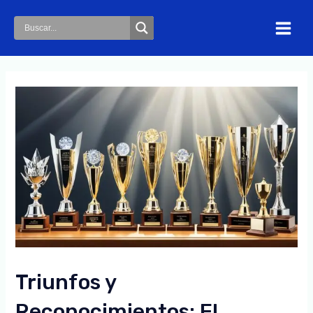
Skip
to
Main
content
Menu
Triunfos y
Reconocimientos: El