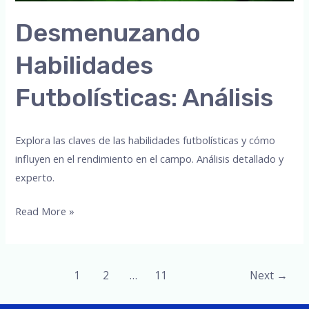
Desmenuzando
Habilidades
Futbolísticas: Análisis
Explora las claves de las habilidades futbolísticas y cómo
influyen en el rendimiento en el campo. Análisis detallado y
experto.
Desmenuzando
Read More »
Habilidades
Futbolísticas:
Análisis
Post
1
2
…
11
Next
→
pagination