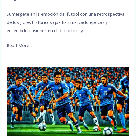
Sumérgete en la emoción del fútbol con una retrospectiva
de los goles históricos que han marcado épocas y
encendido pasiones en el deporte rey.
Goles
Read More »
históricos:
Revive
los
Momentos
Épicos