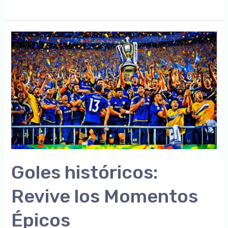
y
Reconocimientos:
El
Camino
de
los
Jugadores
a
la
Gloria
Goles históricos:
Revive los Momentos
Épicos