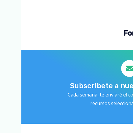
Fo
Subscribete a nu
Cada semana, te enviaré el co
recursos seleccion