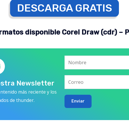
DESCARGA GRATIS
rmatos disponible Corel Draw (cdr) – 
estra Newsletter
ntenido más reciente y los
ados de thunder.
Enviar