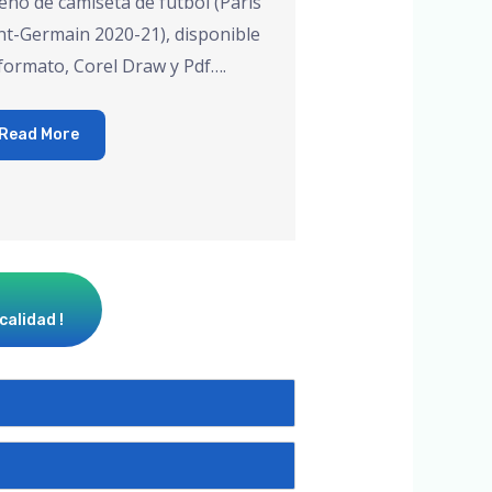
eño de camiseta de fútbol (Paris
nt-Germain 2020-21), disponible
formato, Corel Draw y Pdf….
Read More
calidad !