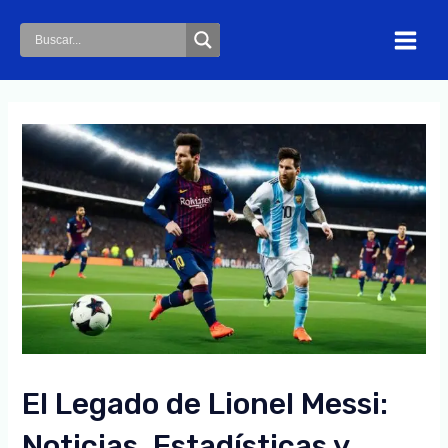
Skip
to
Main
content
Menu
El Legado de Lionel Messi:
Noticias, Estadísticas y