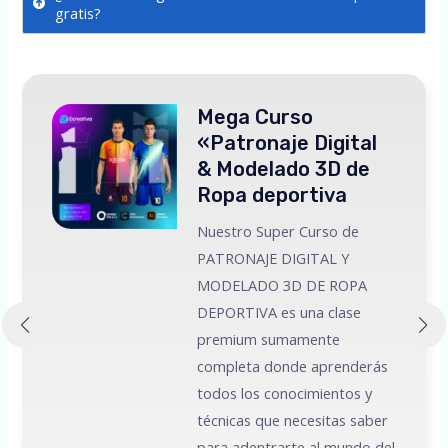
gratis?
Mega Curso
«Patronaje Digital
& Modelado 3D de
Ropa deportiva
Nuestro Super Curso de
PATRONAJE DIGITAL Y
MODELADO 3D DE ROPA
 a
DEPORTIVA es una clase
premium sumamente
e
completa donde aprenderás
todos los conocimientos y
técnicas que necesitas saber
para adentrarte al mundo del