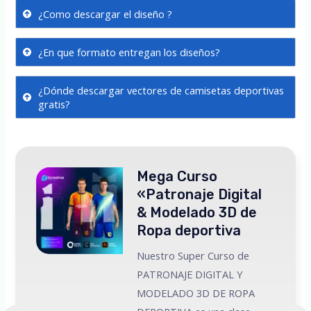
¿Como descargar el diseño ?
¿En que formato entregan los diseños?
¿Dónde descargar vectores de camisetas deportivas
gratis?
Mega Curso
«Patronaje Digital
& Modelado 3D de
Ropa deportiva
Nuestro Super Curso de
PATRONAJE DIGITAL Y
MODELADO 3D DE ROPA
 a