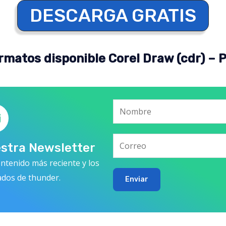
DESCARGA GRATIS
rmatos disponible Corel Draw (cdr) – 
estra Newsletter
ntenido más reciente y los
ados de thunder.
Enviar