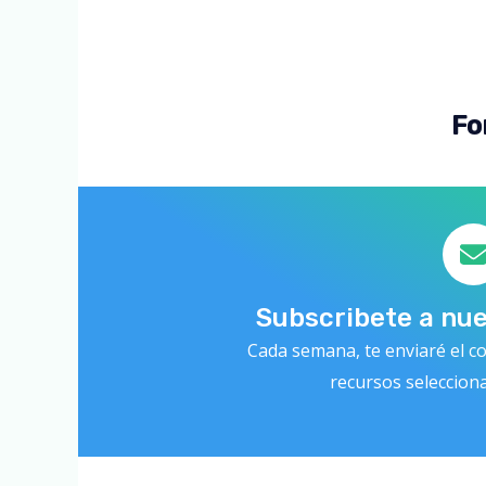
Fo
Subscribete a nu
Cada semana, te enviaré el co
recursos seleccion