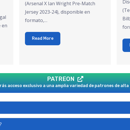
Dis
(Arsenal X Ian Wright Pre-Match
(Te
Jersey 2023-24), disponible en
gal
Bil
formato,…
e en
for
Read More
PATREON
ás acceso exclusivo a una amplia variedad de patrones de alta 
?