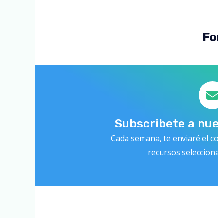
Fo
Subscribete a nu
Cada semana, te enviaré el co
recursos seleccion