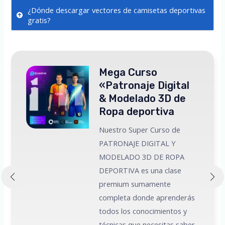
¿Dónde descargar vectores de camisetas deportivas
gratis?
Mega Curso
«Patronaje Digital
& Modelado 3D de
Ropa deportiva
Nuestro Super Curso de
PATRONAJE DIGITAL Y
MODELADO 3D DE ROPA
 a
DEPORTIVA es una clase
premium sumamente
e
completa donde aprenderás
todos los conocimientos y
técnicas que necesitas saber