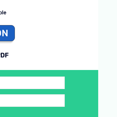
ble
ON
PDF