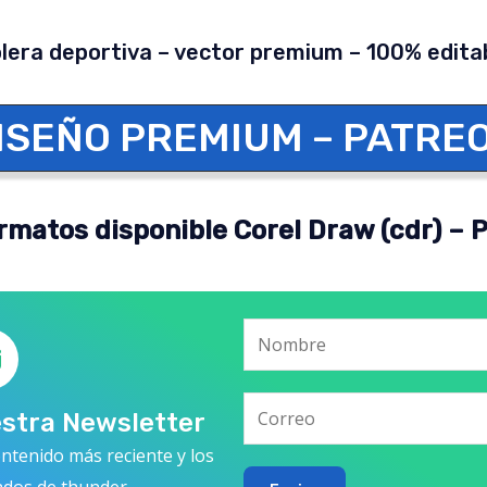
lera deportiva – vector premium – 100% edita
ISEÑO PREMIUM – PATRE
rmatos disponible Corel Draw (cdr) – 
estra Newsletter
ntenido más reciente y los
ados de thunder.