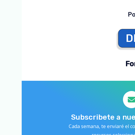
Po
D
Fo
Subscribete a nu
Cada semana, te enviaré el co
recursos seleccion