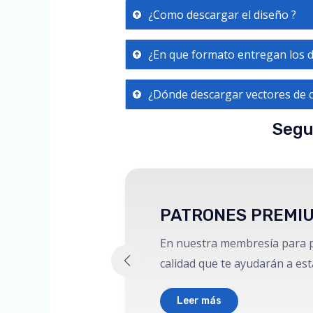
¿Como descargar el diseño ?
¿En que formato entregan los 
¿Dónde descargar vectores de c
Segu
PATRONES PREMI
En nuestra membresía para p
calidad que te ayudarán a est
Leer más