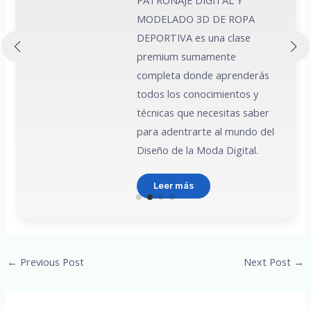
y los distintos uso
DO 3D DE ROPA
poder ser un dise
A es una clase
grafico, listo para
 sumamente
cualquier imprenta
 donde aprenderás
por tu cuenta. Apr
s conocimientos y
hacer tarjetas, foll
que necesitas saber
banners, logos, sti
ntrarte al mundo del
vectorizaciones, et
 la Moda Digital.
Leer más
más
Post
←
Previous Post
Next Post
→
navigation