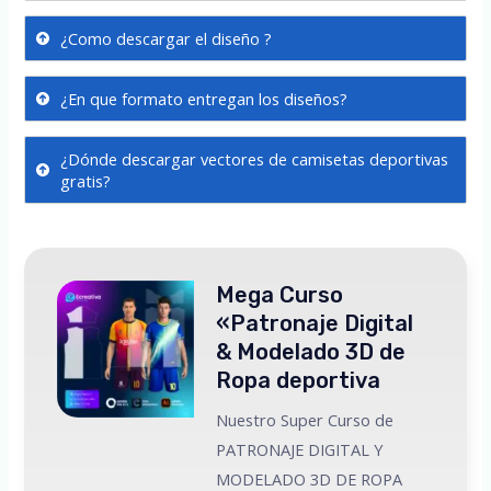
¿Como descargar el diseño ?
¿En que formato entregan los diseños?
¿Dónde descargar vectores de camisetas deportivas
gratis?
Mega Curso
«Patronaje Digital
& Modelado 3D de
Ropa deportiva
Nuestro Super Curso de
PATRONAJE DIGITAL Y
MODELADO 3D DE ROPA
 a