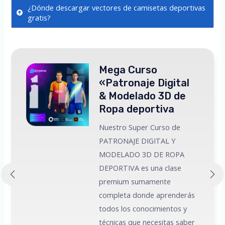
¿Dónde descargar vectores de camisetas deportivas
gratis?
Mega Curso
«Patronaje Digital
& Modelado 3D de
Ropa deportiva
Nuestro Super Curso de
PATRONAJE DIGITAL Y
MODELADO 3D DE ROPA
 a
DEPORTIVA es una clase
premium sumamente
e
completa donde aprenderás
todos los conocimientos y
técnicas que necesitas saber