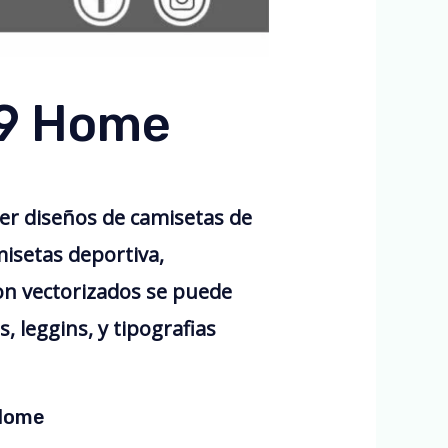
19 Home
r diseños de camisetas de
isetas deportiva,
n vectorizados se puede
 leggins, y tipografias
 Home