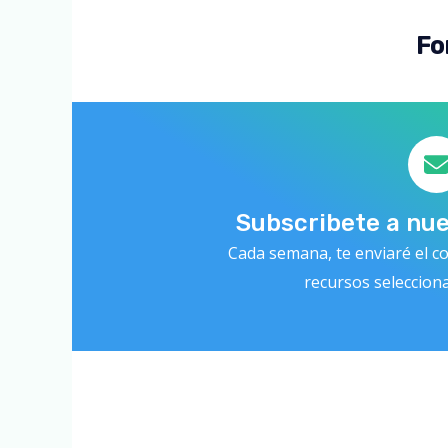
Fo
Subscribete a nu
Cada semana, te enviaré el co
recursos seleccion