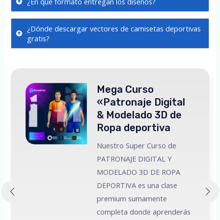
¿En que formato entregan los diseños?
¿Dónde descargar vectores de camisetas deportivas
gratis?
Mega Curso
«Patronaje Digital
& Modelado 3D de
Ropa deportiva
Nuestro Super Curso de
PATRONAJE DIGITAL Y
MODELADO 3D DE ROPA
 a
DEPORTIVA es una clase
premium sumamente
e
completa donde aprenderás