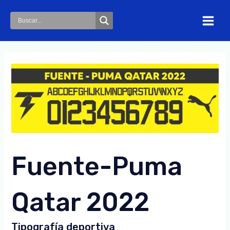
Skip
to
Main
content
Menu
Fuente-Puma
Qatar 2022
Tipografía deportiva