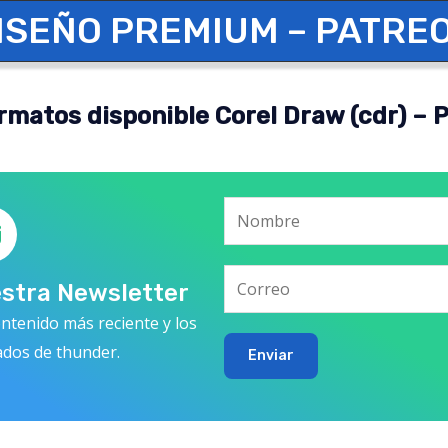
ISEÑO PREMIUM – PATRE
rmatos disponible Corel Draw (cdr) – 
estra Newsletter
ntenido más reciente y los
ados de thunder.
Enviar