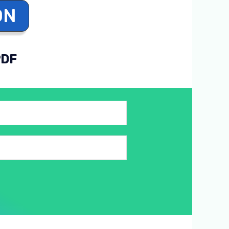
ON
PDF