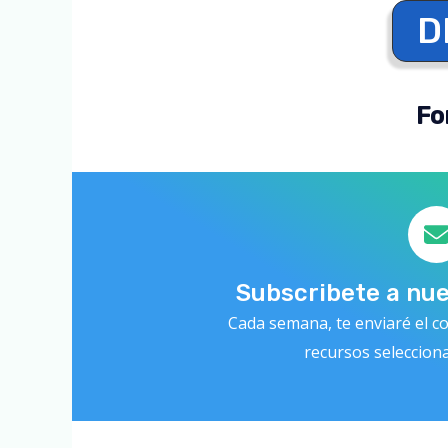
D
Fo
Subscribete a nu
Cada semana, te enviaré el co
recursos seleccion