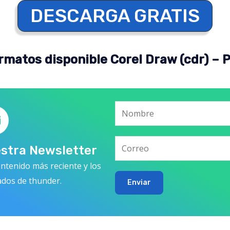
DESCARGA GRATIS
rmatos disponible Corel Draw (cdr) – 
estra Newsletter
ntenido más reciente y los
ados de thunder.
Enviar