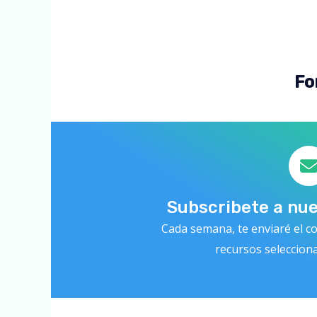
Fo
Subscribete a nu
Cada semana, te enviaré el co
recursos seleccion