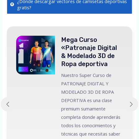
¿Dónde descargar vectores de camisetas deportivas
gratis?
Mega Curso
«Patronaje Digital
& Modelado 3D de
Ropa deportiva
Nuestro Super Curso de
PATRONAJE DIGITAL Y
MODELADO 3D DE ROPA
 a
DEPORTIVA es una clase
premium sumamente
e
completa donde aprenderás
todos los conocimientos y
técnicas que necesitas saber