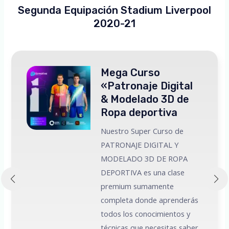
Segunda Equipación Stadium Liverpool
2020-21
Mega Curso
«Patronaje Digital
& Modelado 3D de
Ropa deportiva
Nuestro Super Curso de
PATRONAJE DIGITAL Y
MODELADO 3D DE ROPA
 a
DEPORTIVA es una clase
premium sumamente
e
completa donde aprenderás
todos los conocimientos y
técnicas que necesitas saber