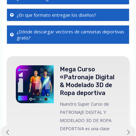
¿En que formato entregan los diseños?
¿Dónde descargar vectores de camisetas deportivas
gratis?
Mega Curso
«Patronaje Digital
& Modelado 3D de
Ropa deportiva
Nuestro Super Curso de
PATRONAJE DIGITAL Y
MODELADO 3D DE ROPA
 a
DEPORTIVA es una clase