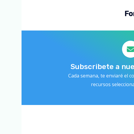
Fo
Subscribete a nu
Cada semana, te enviaré el co
recursos seleccion