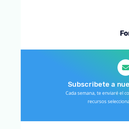
Fo
Subscribete a nu
Cada semana, te enviaré el co
recursos seleccion