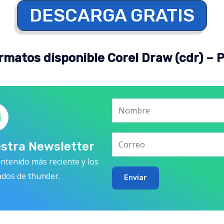
DESCARGA GRATIS
rmatos disponible Corel Draw (cdr) – 
estra Newsletter
ntenido más reciente y los
ados de thunder.
Enviar