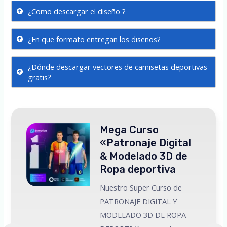
¿Como descargar el diseño ?
¿En que formato entregan los diseños?
¿Dónde descargar vectores de camisetas deportivas
gratis?
Mega Curso
«Patronaje Digital
& Modelado 3D de
Ropa deportiva
Nuestro Super Curso de
PATRONAJE DIGITAL Y
MODELADO 3D DE ROPA
 a