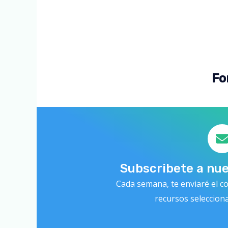
Fo
Subscribete a nu
Cada semana, te enviaré el co
recursos seleccion